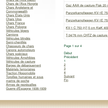
Chars de l'Axe Hongrie
Gaz AAA de capture Flak 20
Chars Angleterre et
Commonwealth
Panzerkampfwagen KV-1E 753(
Chars États-Unis
Chars Urss
Panzerkampfwagen KV-1E 753(
Chars France
Chars Pologne
KV-1 C 753 (r)7,5 cm KwK 40
Véhicules légers
Camions
T-34/76 mm CHTZ de capture 
Véhicules blindés
Semi-chenillés
Page 1 sur 4
Chasseurs de chars
Canons automoteurs
Début
Chars spéciaux
Précédent
Véhicules Amphibies
1
Véhicules de capture
2
Barges de débarquement
3
Matériels ferroviaires
4
Traction Hippomobile
Suivant
Torpilles humaines et sous
Fin
marins de poche
Armes de représailles
Guerre d'Espagne 1936-1939