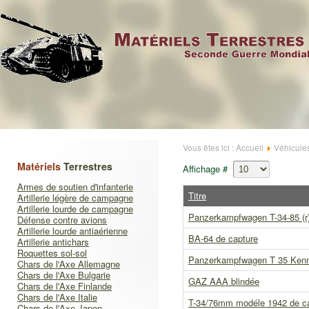
Vous êtes ici :
Accueil
Véhicule
Matériels
Terrestres
Affichage #
Armes de soutien d'infanterie
Titre
Artillerie légère de campagne
Artillerie lourde de campagne
Panzerkampfwagen T-34-85 (r
Défense contre avions
Artillerie lourde antiaérienne
BA-64 de capture
Artillerie antichars
Roquettes sol-sol
Panzerkampfwagen T 35 Kenn
Chars de l'Axe Allemagne
Chars de l'Axe Bulgarie
GAZ AAA blindée
Chars de l'Axe Finlande
Chars de l'Axe Italie
T-34/76mm modéle 1942 de c
Chars de l'Axe Japon