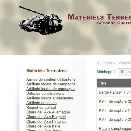
Vous êtes ici :
Accueil
Matériels
Terrestres
Affichage #
Armes de soutien d'infanterie
Titre
Artillerie légère de campagne
Artillerie lourde de campagne
Berge Panzer T 34
Défense contre avions
Artillerie lourde antiaérienne
KV II de capture (2
Artillerie antichars
Roquettes sol-sol
KV II de capture (1
Chars de l'Axe Allemagne
Chars de l'Axe Bulgarie
KV II de capture (3
Chars de l'Axe Finlande
Chars de l'Axe Italie
Panzerkampfwagen 
Chars de l'Axe Japon