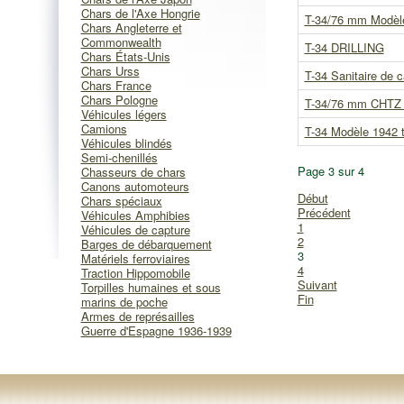
Chars de l'Axe Hongrie
T-34/76 mm Modèle
Chars Angleterre et
Commonwealth
T-34 DRILLING
Chars États-Unis
Chars Urss
T-34 Sanitaire de c
Chars France
Chars Pologne
T-34/76 mm CHTZ d
Véhicules légers
Camions
T-34 Modèle 1942 t
Véhicules blindés
Semi-chenillés
Page 3 sur 4
Chasseurs de chars
Canons automoteurs
Début
Chars spéciaux
Précédent
Véhicules Amphibies
1
Véhicules de capture
2
Barges de débarquement
3
Matériels ferroviaires
4
Traction Hippomobile
Suivant
Torpilles humaines et sous
Fin
marins de poche
Armes de représailles
Guerre d'Espagne 1936-1939