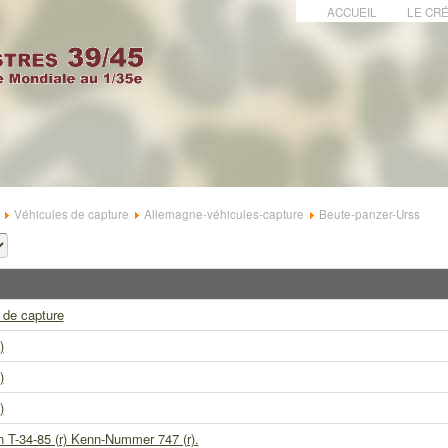
ACCUEIL
LE CRÉ
Véhicules de capture
Allemagne-véhicules-capture
Beute-panzer-Urss
 de capture
)
)
)
T-34-85 (r) Kenn-Nummer 747 (r).