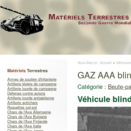
Vous êtes ici :
Accueil
Véhicule
Matériels
Terrestres
GAZ AAA bli
Armes de soutien d'infanterie
Artillerie légère de campagne
Catégorie :
Beute-pa
Artillerie lourde de campagne
Défense contre avions
Véhicule blin
Artillerie lourde antiaérienne
Artillerie antichars
Roquettes sol-sol
Chars de l'Axe Allemagne
Chars de l'Axe Bulgarie
Chars de l'Axe Finlande
Chars de l'Axe Italie
Chars de l'Axe Japon