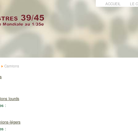
ACCUEIL
LE 
Camions
s
ons lourds
es :
ions-légers
es :