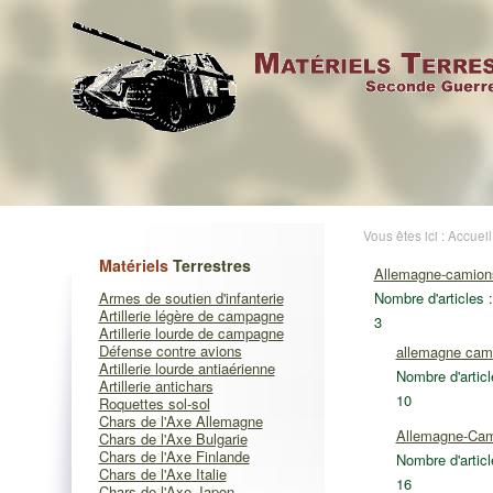
Vous êtes ici :
Accueil
Matériels
Terrestres
Allemagne-camion
Armes de soutien d'infanterie
Nombre d'articles :
Artillerie légère de campagne
3
Artillerie lourde de campagne
Défense contre avions
allemagne cami
Artillerie lourde antiaérienne
Nombre d'articl
Artillerie antichars
10
Roquettes sol-sol
Chars de l'Axe Allemagne
Allemagne-Cam
Chars de l'Axe Bulgarie
Chars de l'Axe Finlande
Nombre d'articl
Chars de l'Axe Italie
16
Chars de l'Axe Japon