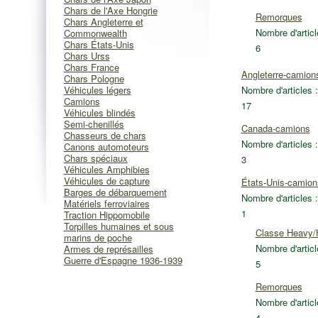
Chars de l'Axe Hongrie
Remorques
Chars Angleterre et
Nombre d'articl
Commonwealth
Chars États-Unis
6
Chars Urss
Chars France
Angleterre-camion
Chars Pologne
Véhicules légers
Nombre d'articles :
Camions
17
Véhicules blindés
Semi-chenillés
Canada-camions
Chasseurs de chars
Nombre d'articles :
Canons automoteurs
Chars spéciaux
3
Véhicules Amphibies
Véhicules de capture
États-Unis-camion
Barges de débarquement
Nombre d'articles :
Matériels ferroviaires
1
Traction Hippomobile
Torpilles humaines et sous
Classe Heavy/
marins de poche
Nombre d'articl
Armes de représailles
Guerre d'Espagne 1936-1939
5
Remorques
Nombre d'articl
4