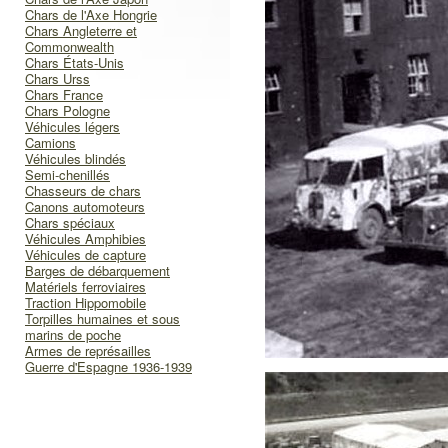
Chars de l'Axe Hongrie
Chars Angleterre et
Commonwealth
Chars États-Unis
Chars Urss
Chars France
Chars Pologne
Véhicules légers
Camions
Véhicules blindés
Semi-chenillés
Chasseurs de chars
Canons automoteurs
Chars spéciaux
Véhicules Amphibies
Véhicules de capture
Barges de débarquement
Matériels ferroviaires
Traction Hippomobile
Torpilles humaines et sous
marins de poche
Armes de représailles
Guerre d'Espagne 1936-1939