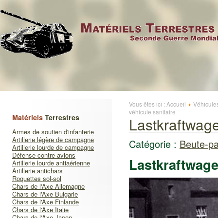
Vous êtes ici :
Accueil
Véhicule
véhicule sanitaire
Matériels
Terrestres
Lastkraftwage
Armes de soutien d'infanterie
Artillerie légère de campagne
Catégorie :
Beute-pa
Artillerie lourde de campagne
Défense contre avions
Lastkraftwage
Artillerie lourde antiaérienne
Artillerie antichars
Roquettes sol-sol
Chars de l'Axe Allemagne
Chars de l'Axe Bulgarie
Chars de l'Axe Finlande
Chars de l'Axe Italie
Chars de l'Axe Japon