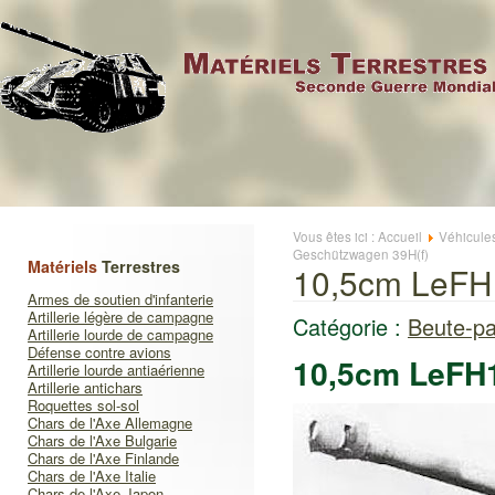
Vous êtes ici :
Accueil
Véhicule
Geschützwagen 39H(f)
Matériels
Terrestres
10,5cm LeFH1
Armes de soutien d'infanterie
Artillerie légère de campagne
Catégorie :
Beute-pa
Artillerie lourde de campagne
Défense contre avions
10,5cm LeFH1
Artillerie lourde antiaérienne
Artillerie antichars
Roquettes sol-sol
Chars de l'Axe Allemagne
Chars de l'Axe Bulgarie
Chars de l'Axe Finlande
Chars de l'Axe Italie
Chars de l'Axe Japon