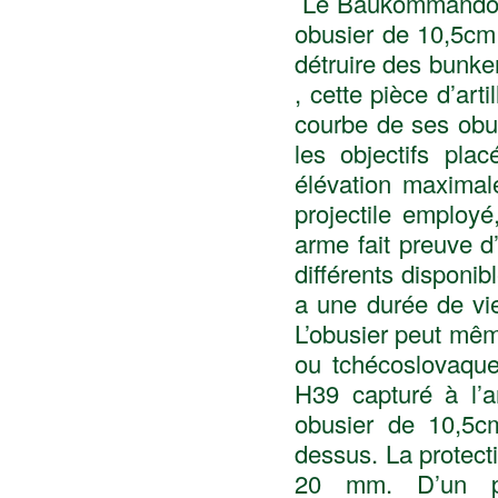
Le Baukommando B
obusier de 10,5cm
détruire des bunke
, cette pièce d’arti
courbe de ses obu
les objectifs pla
élévation maximal
projectile employé
arme fait preuve 
différents disponi
a une durée de vi
L’obusier peut même
ou tchécoslovaque
H39 capturé à l’a
obusier de 10,5c
dessus. La protect
20 mm. D’un p