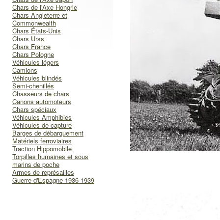
Chars de l'Axe Hongrie
Chars Angleterre et
Commonwealth
Chars États-Unis
Chars Urss
Chars France
Chars Pologne
Véhicules légers
Camions
Véhicules blindés
Semi-chenillés
Chasseurs de chars
Canons automoteurs
Chars spéciaux
Véhicules Amphibies
Véhicules de capture
Barges de débarquement
Matériels ferroviaires
Traction Hippomobile
Torpilles humaines et sous
marins de poche
Armes de représailles
Guerre d'Espagne 1936-1939