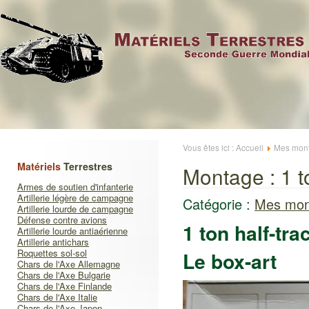
Vous êtes ici :
Accueil
Mes mont
Matériels
Terrestres
Montage : 1 t
Armes de soutien d'infanterie
Artillerie légère de campagne
Catégorie :
Mes mon
Artillerie lourde de campagne
Défense contre avions
1 ton half-t
Artillerie lourde antiaérienne
Artillerie antichars
Roquettes sol-sol
Le box-art
Chars de l'Axe Allemagne
Chars de l'Axe Bulgarie
Chars de l'Axe Finlande
Chars de l'Axe Italie
Chars de l'Axe Japon