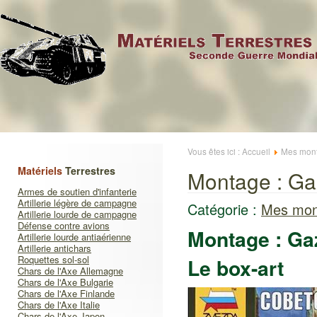
Vous êtes ici :
Accueil
Mes mont
Matériels
Terrestres
Montage : Ga
Armes de soutien d'infanterie
Artillerie légère de campagne
Catégorie :
Mes mon
Artillerie lourde de campagne
Défense contre avions
Montage : Ga
Artillerie lourde antiaérienne
Artillerie antichars
Roquettes sol-sol
Le box-art
Chars de l'Axe Allemagne
Chars de l'Axe Bulgarie
Chars de l'Axe Finlande
Chars de l'Axe Italie
Chars de l'Axe Japon