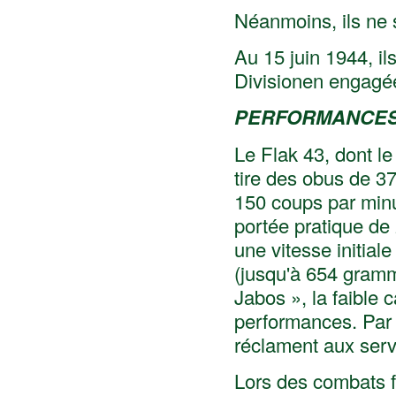
Néanmoins, ils ne s
Au 15 juin 1944, i
Divisionen engagé
PERFORMANCE
Le Flak 43, dont l
tire des obus de 3
150 coups par minu
portée pratique de
une vitesse initia
(jusqu'à 654 gramme
Jabos », la faible 
performances. Par a
réclament aux serv
Lors des combats f