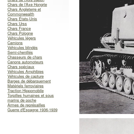
Chars de l'Axe Hongrie
Chars Angleterre et
Commonwealth
Chars États-Unis
Chars Urss
Chars France
Chars Pologne
Véhicules légers
Camions
Véhicules blindés
Semi-chenillés
Chasseurs de chars
Canons automoteurs
Chars spéciaux
Véhicules Amphibies
Véhicules de capture
Barges de débarquement
Matériels ferroviaires
Traction Hippomobile
Torpilles humaines et sous
marins de poche
Armes de représailles
Guerre d'Espagne 1936-1939