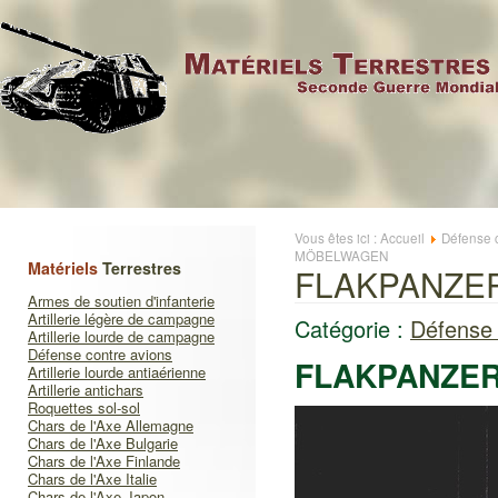
Vous êtes ici :
Accueil
Défense 
MÖBELWAGEN
Matériels
Terrestres
FLAKPANZER
Armes de soutien d'infanterie
Artillerie légère de campagne
Catégorie :
Défense 
Artillerie lourde de campagne
Défense contre avions
FLAKPANZER 
Artillerie lourde antiaérienne
Artillerie antichars
Roquettes sol-sol
Chars de l'Axe Allemagne
Chars de l'Axe Bulgarie
Chars de l'Axe Finlande
Chars de l'Axe Italie
Chars de l'Axe Japon