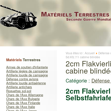
Vous êtes ici :
Accueil
Défense 
Sd.Kfz.7/1 cabine blindée
Matériels
Terrestres
2cm Flakvierl
Armes de soutien d'infanterie
cabine blindé
Artillerie légère de campagne
Artillerie lourde de campagne
Défense contre avions
Catégorie :
Défense 
Artillerie lourde antiaérienne
Artillerie antichars
2cm Flakvierl
Roquettes sol-sol
Chars de l'Axe Allemagne
Selbstfahrlaf
Chars de l'Axe Bulgarie
Chars de l'Axe Finlande
Chars de l'Axe Italie
Chars de l'Axe Japon