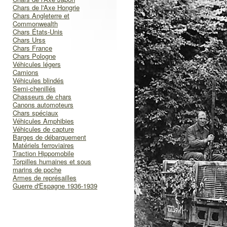
Chars de l'Axe Hongrie
Chars Angleterre et
Commonwealth
Chars États-Unis
Chars Urss
Chars France
Chars Pologne
Véhicules légers
Camions
Véhicules blindés
Semi-chenillés
Chasseurs de chars
Canons automoteurs
Chars spéciaux
Véhicules Amphibies
Véhicules de capture
Barges de débarquement
Matériels ferroviaires
Traction Hippomobile
Torpilles humaines et sous
marins de poche
Armes de représailles
Guerre d'Espagne 1936-1939