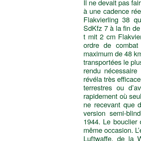
Il ne devait pas fai
à une cadence rée
Flakvierling 38 qu
SdKfz 7 à la fin d
t mit 2 cm Flakvie
ordre de combat 
maximum de 48 km/
transportées le p
rendu nécessaire 
révéla très efficac
terrestres ou d’
rapidement où seul
ne recevant que d
version semi-blin
1944. Le bouclier 
même occasion. L’e
Luftwaffe, de la 