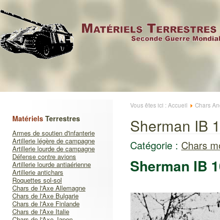
Vous êtes ici :
Accueil
Chars An
Matériels
Terrestres
Sherman IB 
Armes de soutien d'infanterie
Artillerie légère de campagne
Catégorie :
Chars mo
Artillerie lourde de campagne
Défense contre avions
Sherman IB 
Artillerie lourde antiaérienne
Artillerie antichars
Roquettes sol-sol
Chars de l'Axe Allemagne
Chars de l'Axe Bulgarie
Chars de l'Axe Finlande
Chars de l'Axe Italie
Chars de l'Axe Japon