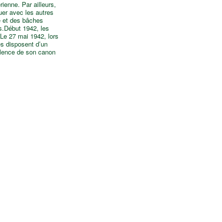
ienne. Par ailleurs,
uer avec les autres
e et des bâches
és.Début 1942, les
 Le 27 mai 1942, lors
s disposent d’un
alence de son canon