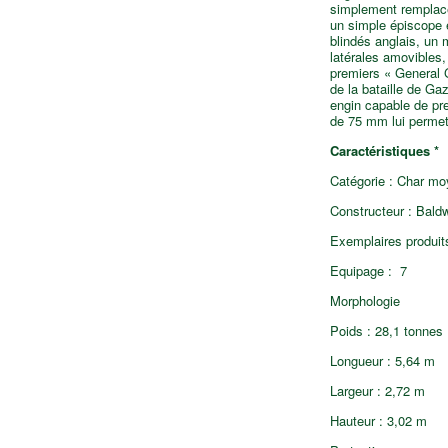
simplement remplacée
un simple épiscope e
blindés anglais, un 
latérales amovibles,
premiers « General G
de la bataille de G
engin capable de pr
de 75 mm lui permet 
Caractéristiques *
Catégorie : Char mo
Constructeur : Bal
Exemplaires produits
Equipage : 7
Morphologie
Poids : 28,1 tonnes
Longueur : 5,64 m
Largeur : 2,72 m
Hauteur : 3,02 m