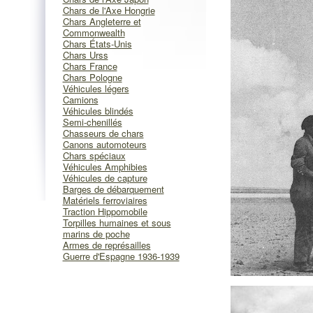
Chars de l'Axe Hongrie
Chars Angleterre et
Commonwealth
Chars États-Unis
Chars Urss
Chars France
Chars Pologne
Véhicules légers
Camions
Véhicules blindés
Semi-chenillés
Chasseurs de chars
Canons automoteurs
Chars spéciaux
Véhicules Amphibies
Véhicules de capture
Barges de débarquement
Matériels ferroviaires
Traction Hippomobile
Torpilles humaines et sous
marins de poche
Armes de représailles
Guerre d'Espagne 1936-1939