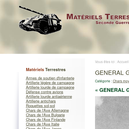
Vous êtes ici :
Accueil
Matériels
Terrestres
GENERAL G
Armes de soutien d'infanterie
Catégorie :
Chars moy
Artillerie légère de campagne
Artillerie lourde de campagne
« GENERAL G
Défense contre avions
Artillerie lourde antiaérienne
Artillerie antichars
Roquettes sol-sol
Chars de l'Axe Allemagne
Chars de l'Axe Bulgarie
Chars de l'Axe Finlande
Chars de l'Axe Italie
Chars de l'Axe Japon