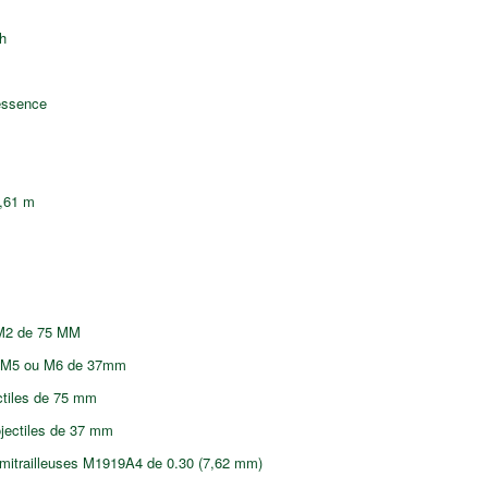
h
essence
0,61 m
 M2 de 75 MM
u M6 de 37mm
ctiles de 75 mm
les de 37 mm
 mitrailleuses M1919A4 de 0.30 (7,62 mm)