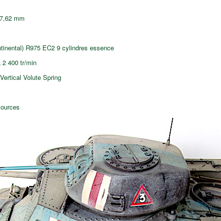
e 7,62 mm
ntinental) R975 EC2 9 cylindres essence
 2 400 tr/min
ertical Volute Spring
 sources