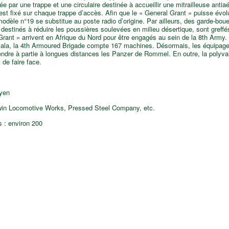
 par une trappe et une circulaire destinée à accueillir une mitrailleuse antiaér
st fixé sur chaque trappe d’accès. Afin que le « General Grant » puisse évol
modèle n°19 se substitue au poste radio d’origine. Par ailleurs, des garde-bou
 destinés à réduire les poussières soulevées en milieu désertique, sont greff
rant » arrivent en Afrique du Nord pour être engagés au sein de la 8th Army.
azala, la 4th Armoured Brigade compte 167 machines. Désormais, les équipage
endre à partie à longues distances les Panzer de Rommel. En outre, la polyv
de faire face.
yen
dwin Locomotive Works, Pressed Steel Company, etc.
 : environ 200