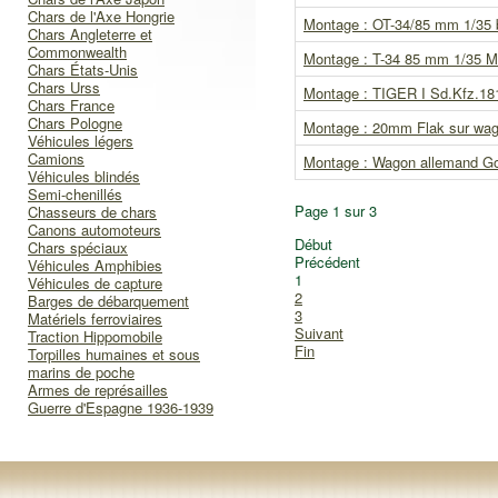
Chars de l'Axe Hongrie
Montage : OT-34/85 mm 1/35 
Chars Angleterre et
Commonwealth
Montage : T-34 85 mm 1/35 M
Chars États-Unis
Chars Urss
Montage : TIGER I Sd.Kfz.181
Chars France
Chars Pologne
Montage : 20mm Flak sur wago
Véhicules légers
Camions
Montage : Wagon allemand Go
Véhicules blindés
Semi-chenillés
Page 1 sur 3
Chasseurs de chars
Canons automoteurs
Début
Chars spéciaux
Précédent
Véhicules Amphibies
1
Véhicules de capture
2
Barges de débarquement
3
Matériels ferroviaires
Suivant
Traction Hippomobile
Fin
Torpilles humaines et sous
marins de poche
Armes de représailles
Guerre d'Espagne 1936-1939