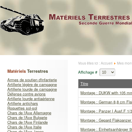
Vous êtes ici :
Accueil
Mes mont
Matériels
Terrestres
Affichage #
Armes de soutien d'infanterie
Titre
Artillerie légère de campagne
Artillerie lourde de campagne
Montage : DUKW with 105 mm H
Défense contre avions
Artillerie lourde antiaérienne
Montage : German 8,8 cm Fl
Artillerie antichars
Roquettes sol-sol
Montage : Panzer I Ausf.F 1/
Chars de l'Axe Allemagne
Chars de l'Axe Bulgarie
Montage : Gepard Flakpanzer 3
Chars de l'Axe Finlande
Chars de l'Axe Italie
Montage : Einheitsanhänger 5
Chars de l'Axe Japon