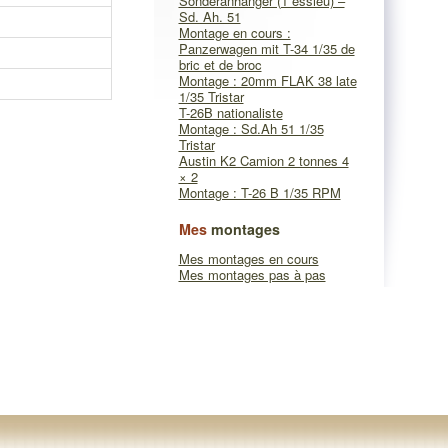
Sonderanhänger (1 essieu) –
Sd. Ah. 51
Montage en cours :
Panzerwagen mit T-34 1/35 de
bric et de broc
Montage : 20mm FLAK 38 late
1/35 Tristar
T-26B nationaliste
Montage : Sd.Ah 51 1/35
Tristar
Austin K2 Camion 2 tonnes 4
× 2
Montage : T-26 B 1/35 RPM
Mes
montages
Mes montages en cours
Mes montages pas à pas