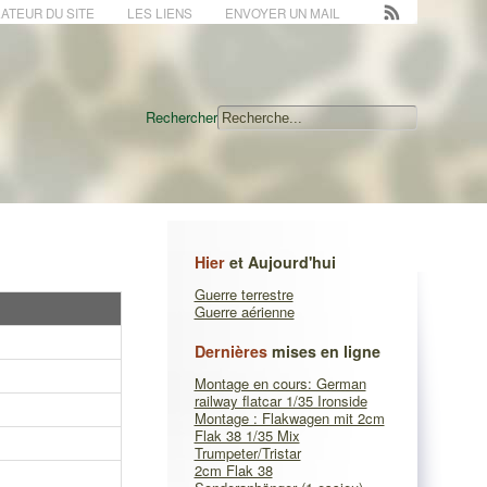
ATEUR DU SITE
LES LIENS
ENVOYER UN MAIL
Rechercher
Hier
et Aujourd'hui
Guerre terrestre
Guerre aérienne
Dernières
mises en ligne
Montage en cours: German
railway flatcar 1/35 Ironside
Montage : Flakwagen mit 2cm
Flak 38 1/35 Mix
Trumpeter/Tristar
2cm Flak 38