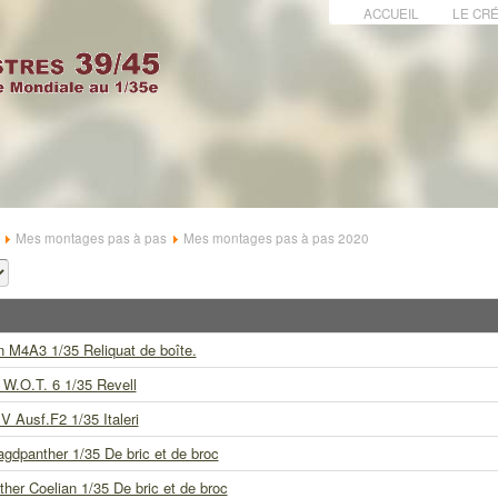
ACCUEIL
LE CRÉ
Mes montages pas à pas
Mes montages pas à pas 2020
 M4A3 1/35 Reliquat de boîte.
W.O.T. 6 1/35 Revell
V Ausf.F2 1/35 Italeri
gdpanther 1/35 De bric et de broc
her Coelian 1/35 De bric et de broc