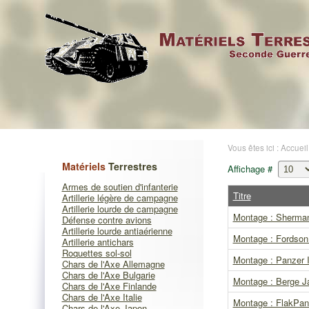
Vous êtes ici :
Accueil
Matériels
Terrestres
Affichage #
Armes de soutien d'infanterie
Titre
Artillerie légère de campagne
Artillerie lourde de campagne
Montage : Sherman
Défense contre avions
Artillerie lourde antiaérienne
Montage : Fordson 
Artillerie antichars
Roquettes sol-sol
Montage : Panzer I
Chars de l'Axe Allemagne
Chars de l'Axe Bulgarie
Montage : Berge Ja
Chars de l'Axe Finlande
Chars de l'Axe Italie
Montage : FlakPant
Chars de l'Axe Japon