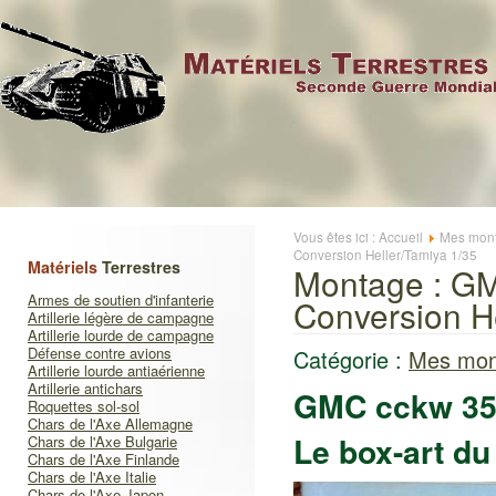
Vous êtes ici :
Accueil
Mes mont
Conversion Heller/Tamiya 1/35
Matériels
Terrestres
Montage : GM
Armes de soutien d'infanterie
Conversion H
Artillerie légère de campagne
Artillerie lourde de campagne
Défense contre avions
Catégorie :
Mes mon
Artillerie lourde antiaérienne
Artillerie antichars
GMC cckw 353
Roquettes sol-sol
Chars de l'Axe Allemagne
Le box-art du
Chars de l'Axe Bulgarie
Chars de l'Axe Finlande
Chars de l'Axe Italie
Chars de l'Axe Japon