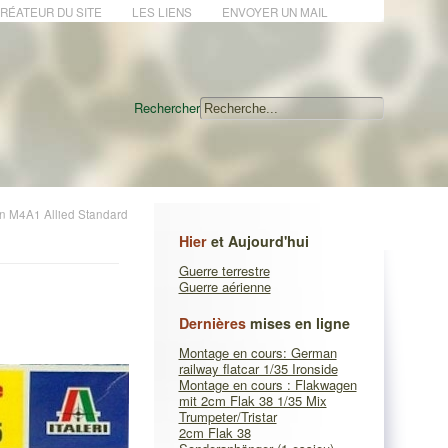
CRÉATEUR DU SITE
LES LIENS
ENVOYER UN MAIL
Rechercher
n M4A1 Allied Standard
Hier
et Aujourd'hui
Guerre terrestre
Guerre aérienne
Dernières
mises en ligne
Montage en cours: German
railway flatcar 1/35 Ironside
Montage en cours : Flakwagen
mit 2cm Flak 38 1/35 Mix
Trumpeter/Tristar
2cm Flak 38