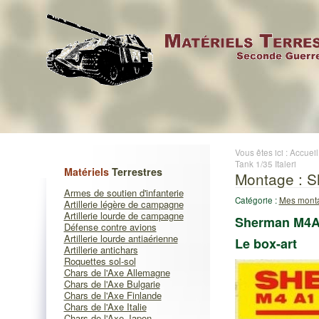
Vous êtes ici :
Accueil
Tank 1/35 Italeri
Matériels
Terrestres
Montage : S
Armes de soutien d'infanterie
Catégorie :
Mes monta
Artillerie légère de campagne
Artillerie lourde de campagne
Sherman M4A1
Défense contre avions
Artillerie lourde antiaérienne
Le box-art
Artillerie antichars
Roquettes sol-sol
Chars de l'Axe Allemagne
Chars de l'Axe Bulgarie
Chars de l'Axe Finlande
Chars de l'Axe Italie
Chars de l'Axe Japon