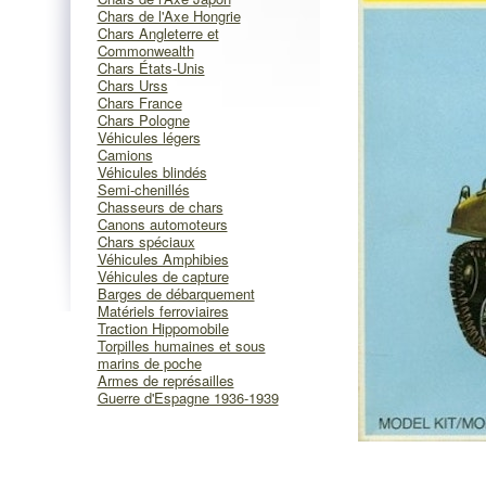
Chars de l'Axe Hongrie
Chars Angleterre et
Commonwealth
Chars États-Unis
Chars Urss
Chars France
Chars Pologne
Véhicules légers
Camions
Véhicules blindés
Semi-chenillés
Chasseurs de chars
Canons automoteurs
Chars spéciaux
Véhicules Amphibies
Véhicules de capture
Barges de débarquement
Matériels ferroviaires
Traction Hippomobile
Torpilles humaines et sous
marins de poche
Armes de représailles
Guerre d'Espagne 1936-1939