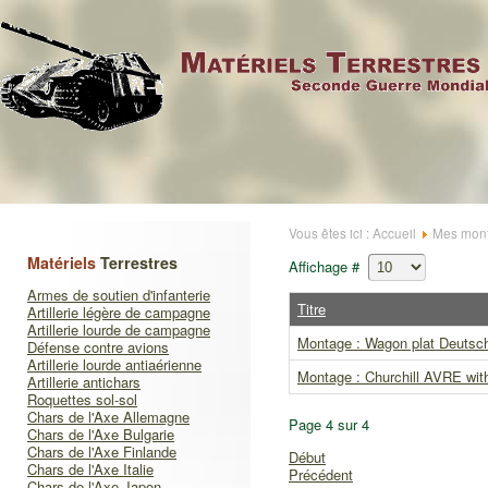
Vous êtes ici :
Accueil
Mes mont
Matériels
Terrestres
Affichage #
Armes de soutien d'infanterie
Titre
Artillerie légère de campagne
Artillerie lourde de campagne
Montage : Wagon plat Deutsch
Défense contre avions
Artillerie lourde antiaérienne
Montage : Churchill AVRE wit
Artillerie antichars
Roquettes sol-sol
Chars de l'Axe Allemagne
Page 4 sur 4
Chars de l'Axe Bulgarie
Chars de l'Axe Finlande
Début
Chars de l'Axe Italie
Précédent
Chars de l'Axe Japon