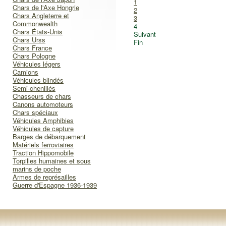
1
Chars de l'Axe Hongrie
2
Chars Angleterre et
3
Commonwealth
4
Chars États-Unis
Suivant
Chars Urss
Fin
Chars France
Chars Pologne
Véhicules légers
Camions
Véhicules blindés
Semi-chenillés
Chasseurs de chars
Canons automoteurs
Chars spéciaux
Véhicules Amphibies
Véhicules de capture
Barges de débarquement
Matériels ferroviaires
Traction Hippomobile
Torpilles humaines et sous
marins de poche
Armes de représailles
Guerre d'Espagne 1936-1939