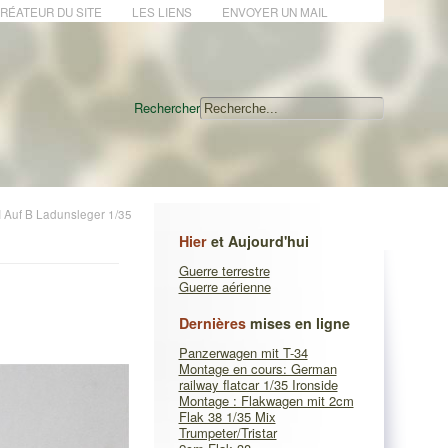
CRÉATEUR DU SITE
LES LIENS
ENVOYER UN MAIL
Rechercher
I Auf B Ladunsleger 1/35
Hier
et Aujourd'hui
Guerre terrestre
Guerre aérienne
Dernières
mises en ligne
Panzerwagen mit T-34
Montage en cours: German
railway flatcar 1/35 Ironside
Montage : Flakwagen mit 2cm
Flak 38 1/35 Mix
Trumpeter/Tristar