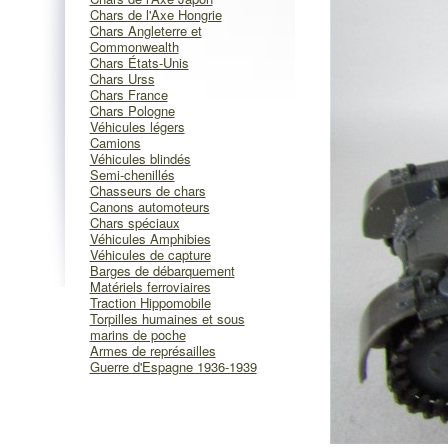
Chars de l'Axe Hongrie
Chars Angleterre et
Commonwealth
Chars États-Unis
Chars Urss
Chars France
Chars Pologne
Véhicules légers
Camions
Véhicules blindés
Semi-chenillés
Chasseurs de chars
Canons automoteurs
Chars spéciaux
Véhicules Amphibies
Véhicules de capture
Barges de débarquement
Matériels ferroviaires
Traction Hippomobile
Torpilles humaines et sous
marins de poche
Armes de représailles
Guerre d'Espagne 1936-1939