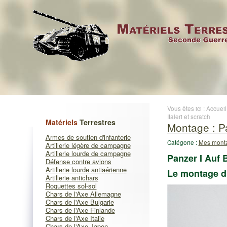
Vous êtes ici :
Accueil
Italeri et scratch
Matériels
Terrestres
Montage : Pa
Armes de soutien d'infanterie
Catégorie :
Mes monta
Artillerie légère de campagne
Artillerie lourde de campagne
Panzer I Auf B
Défense contre avions
Artillerie lourde antiaérienne
Le montage du
Artillerie antichars
Roquettes sol-sol
Chars de l'Axe Allemagne
Chars de l'Axe Bulgarie
Chars de l'Axe Finlande
Chars de l'Axe Italie
Chars de l'Axe Japon