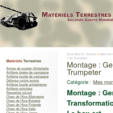
Vous êtes ici :
Accueil
Mes mont
1/35 Trumpeter
Matériels
Terrestres
Montage : Ge
Armes de soutien d'infanterie
Trumpeter
Artillerie légère de campagne
Artillerie lourde de campagne
Défense contre avions
Catégorie :
Mes mon
Artillerie lourde antiaérienne
Artillerie antichars
Montage : Ge
Roquettes sol-sol
Chars de l'Axe Allemagne
Transformati
Chars de l'Axe Bulgarie
Chars de l'Axe Finlande
Chars de l'Axe Italie
Chars de l'Axe Japon