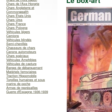
Le box-art
Chars de l'Axe Hongrie
Chars Angleterre et
Commonwealth
Chars États-Unis
Chars Urss
Chars France
Chars Pologne
Véhicules légers
Camions
Véhicules blindés
Semi-chenillés
Chasseurs de chars
Canons automoteurs
Chars spéciaux
Véhicules Amphibies
Véhicules de capture
Barges de débarquement
Matériels ferroviaires
Traction Hippomobile
Torpilles humaines et sous
marins de poche
Armes de représailles
Guerre d'Espagne 1936-1939