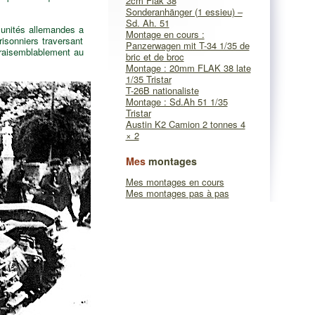
2cm Flak 38
Sonderanhänger (1 essieu) –
Sd. Ah. 51
 unités allemandes a
Montage en cours :
risonniers traversant
Panzerwagen mit T-34 1/35 de
vraisemblablement au
bric et de broc
Montage : 20mm FLAK 38 late
1/35 Tristar
T-26B nationaliste
Montage : Sd.Ah 51 1/35
Tristar
Austin K2 Camion 2 tonnes 4
× 2
Mes
montages
Mes montages en cours
Mes montages pas à pas