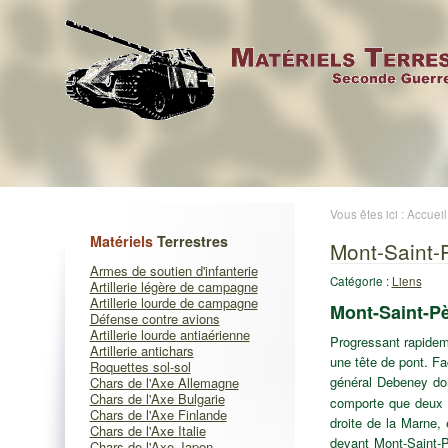
Vous êtes ici :
Accueil
Matériels
Terrestres
Mont-Saint-
Armes de soutien d'infanterie
Catégorie :
Liens
Artillerie légère de campagne
Artillerie lourde de campagne
Mont-Saint-P
Défense contre avions
Artillerie lourde antiaérienne
Progressant rapideme
Artillerie antichars
une tête de pont. Fa
Roquettes sol-sol
général Debeney don
Chars de l'Axe Allemagne
Chars de l'Axe Bulgarie
comporte que deux r
Chars de l'Axe Finlande
droite de la Marne, 
Chars de l'Axe Italie
devant Mont-Saint-Pèr
Chars de l'Axe Japon