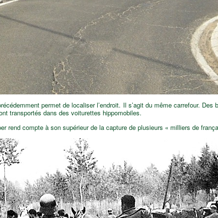
récédemment permet de localiser l’endroit. Il s’agit du même carrefour. Des 
ont transportés dans des voiturettes hippomobiles.
r rend compte à son supérieur de la capture de plusieurs « milliers de frança