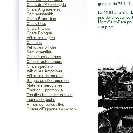
groupes de 75 TTT.
Chars de l'Axe Hongrie
Chars Angleterre et
La 25.ID atteint la
Commonwealth
pris de vitesse les 
Chars États-Unis
Mont-Saint-Père pou
Chars Urss
e
17
BCC .
Chars France
Chars Pologne
Véhicules légers
Camions
Véhicules blindés
Semi-chenillés
Chasseurs de chars
Canons automoteurs
Chars spéciaux
Véhicules Amphibies
Véhicules de capture
Barges de débarquement
Matériels ferroviaires
Traction Hippomobile
Torpilles humaines et sous
marins de poche
Armes de représailles
Guerre d'Espagne 1936-1939