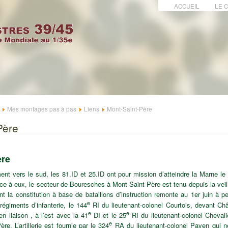
ACCUEIL
LE 
Mes montages pas à pas
Liens
Mont-Saint-Père
Père
ère
nt vers le sud, les 81.ID et 25.ID ont pour mission d’atteindre la Marne le 
ce à eux, le secteur de Bouresches à Mont-Saint-Père est tenu depuis la veil
t la constitution à base de bataillons d’instruction remonte au 1er juin à p
e
égiments d’infanterie, le 144
RI du lieutenant-colonel Courtois, devant Châ
e
e
en liaison , à l’est avec la 41
DI et le 25
RI du lieutenant-colonel Chevali
e
e. L’artillerie est fournie par le 324
RA du lieutenant-colonel Payen qui 