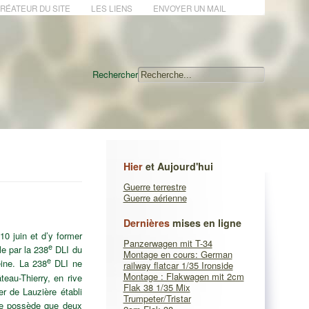
CRÉATEUR DU SITE
LES LIENS
ENVOYER UN MAIL
Rechercher
Hier
et Aujourd'hui
Guerre terrestre
Guerre aérienne
Dernières
mises en ligne
10 juin et d’y former
Panzerwagen mit T-34
e
le par la 238
DLI du
Montage en cours: German
e
eine. La 238
DLI ne
railway flatcar 1/35 Ironside
Montage : Flakwagen mit 2cm
teau-Thierry, en rive
Flak 38 1/35 Mix
er de Lauzière établi
Trumpeter/Tristar
ne possède que deux