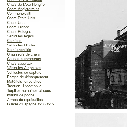
Chars de l'Axe Hongrie
Chars Angleterre et
Commonwealth
Chars États-Unis
Chars Urss
Chars France
Chars Pologne
Véhicules légers
Camions
Véhicules blindés
Semi-chenillés
Chasseurs de chars
Canons automoteurs
Chars spéciaux
Véhicules Amphibies
Véhicules de capture
Barges de débarquement
Matériels ferroviaires
Traction Hippomobile
Torpilles humaines et sous
marins de poche
Armes de représailles
Guerre d'Espagne 1936-1939