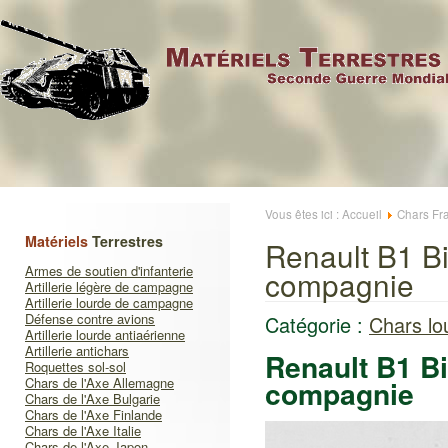
Vous êtes ici :
Accueil
Chars Fr
Matériels
Terrestres
Renault B1 B
Armes de soutien d'infanterie
compagnie
Artillerie légère de campagne
Artillerie lourde de campagne
Défense contre avions
Catégorie :
Chars lo
Artillerie lourde antiaérienne
Artillerie antichars
Renault B1 B
Roquettes sol-sol
Chars de l'Axe Allemagne
compagnie
Chars de l'Axe Bulgarie
Chars de l'Axe Finlande
Chars de l'Axe Italie
Chars de l'Axe Japon