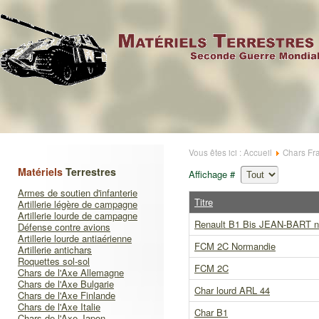
Vous êtes ici :
Accueil
Chars Fr
Matériels
Terrestres
Affichage #
Armes de soutien d'infanterie
Titre
Artillerie légère de campagne
Artillerie lourde de campagne
Renault B1 Bis JEAN-BART n
Défense contre avions
Artillerie lourde antiaérienne
FCM 2C Normandie
Artillerie antichars
Roquettes sol-sol
FCM 2C
Chars de l'Axe Allemagne
Chars de l'Axe Bulgarie
Char lourd ARL 44
Chars de l'Axe Finlande
Chars de l'Axe Italie
Char B1
Chars de l'Axe Japon