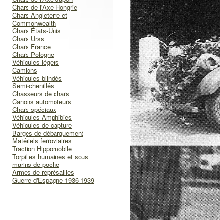
Chars de l'Axe Hongrie
Chars Angleterre et
Commonwealth
Chars États-Unis
Chars Urss
Chars France
Chars Pologne
Véhicules légers
Camions
Véhicules blindés
Semi-chenillés
Chasseurs de chars
Canons automoteurs
Chars spéciaux
Véhicules Amphibies
Véhicules de capture
Barges de débarquement
Matériels ferroviaires
Traction Hippomobile
Torpilles humaines et sous
marins de poche
Armes de représailles
Guerre d'Espagne 1936-1939