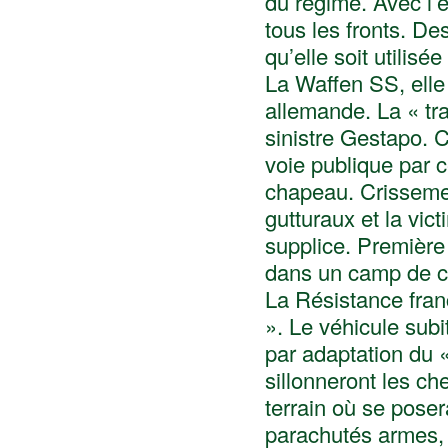
du régime. Avec l’e
tous les fronts. D
qu’elle soit utilis
La Waffen SS, elle 
allemande. La « tra
sinistre Gestapo. 
voie publique par 
chapeau. Crissemen
gutturaux et la vict
supplice. Première 
dans un camp de c
La Résistance franç
». Le véhicule subi
par adaptation du 
sillonneront les c
terrain où se poser
parachutés armes, 