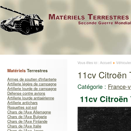
Vous êtes ici :
Accueil
Véhicule
Matériels
Terrestres
11cv Citroën 
Armes de soutien d'infanterie
Artillerie légère de campagne
Catégorie :
France-v
Artillerie lourde de campagne
Défense contre avions
11cv Citroën 
Artillerie lourde antiaérienne
Artillerie antichars
Roquettes sol-sol
Chars de l'Axe Allemagne
Chars de l'Axe Bulgarie
Chars de l'Axe Finlande
Chars de l'Axe Italie
Chars de l'Axe Japon