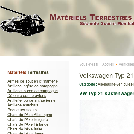
Vous êtes ici :
Accueil
Véhicule
Matériels
Terrestres
Volkswagen Typ 2
Armes de soutien d'infanterie
Catégorie :
Allemagne-véhicules-l
Artillerie légère de campagne
Artillerie lourde de campagne
VW Typ 21 Kastenwage
Défense contre avions
Artillerie lourde antiaérienne
Artillerie antichars
Roquettes sol-sol
Chars de l'Axe Allemagne
Chars de l'Axe Bulgarie
Chars de l'Axe Finlande
Chars de l'Axe Italie
Chars de l'Axe Japon