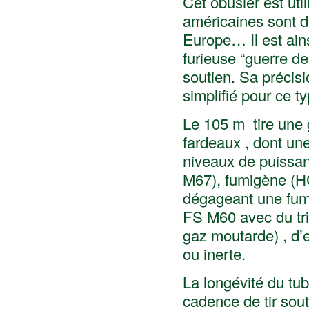
Cet obusier est uti
américaines sont d
Europe… Il est ain
furieuse “guerre des
soutien. Sa précisi
simplifié pour ce 
Le 105 m tire une 
fardeaux , dont u
niveaux de puissan
M67), fumigène (H
dégageant une fum
FS M60 avec du tri
gaz moutarde) , d’
ou inerte.
La longévité du tub
cadence de tir sou