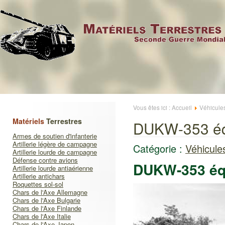
Vous êtes ici :
Accueil
Véhicule
Matériels
Terrestres
DUKW-353 éq
Armes de soutien d'infanterie
Artillerie légère de campagne
Catégorie :
Véhicule
Artillerie lourde de campagne
Défense contre avions
DUKW-353 éq
Artillerie lourde antiaérienne
Artillerie antichars
Roquettes sol-sol
Chars de l'Axe Allemagne
Chars de l'Axe Bulgarie
Chars de l'Axe Finlande
Chars de l'Axe Italie
Chars de l'Axe Japon