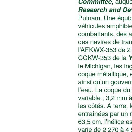
Committee
, auque
Research and De
Putnam. Une équipe
véhicules amphibie
combattants, des a
des navires de tra
l’AFKWX-353 de 2 ½
CCKW-353 de la
Y
le Michigan, les in
coque métallique, e
ainsi qu’un gouvern
l’eau. La coque du
variable ; 3,2 mm à
les côtés. A terre,
entraînées par un 
63,5 cm, l’hélice e
varie de 2 270 à 4 