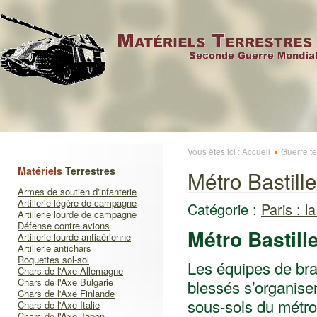
Vous êtes ici :
Accueil
Guerre te
Matériels
Terrestres
Métro Bastille
Armes de soutien d'infanterie
Artillerie légère de campagne
Catégorie :
Paris : la
Artillerie lourde de campagne
Défense contre avions
Métro Bastill
Artillerie lourde antiaérienne
Artillerie antichars
Roquettes sol-sol
Les équipes de bra
Chars de l'Axe Allemagne
Chars de l'Axe Bulgarie
blessés s’organisen
Chars de l'Axe Finlande
sous-sols du métro.
Chars de l'Axe Italie
Chars de l'Axe Japon