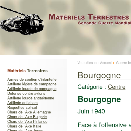
Vous êtes ici :
Accueil
Guerre te
Matériels
Terrestres
Bourgogne
Armes de soutien d'infanterie
Artillerie légère de campagne
Catégorie :
Centre
Artillerie lourde de campagne
Défense contre avions
Bourgogne
Artillerie lourde antiaérienne
Artillerie antichars
Roquettes sol-sol
Juin 1940
Chars de l'Axe Allemagne
Chars de l'Axe Bulgarie
Chars de l'Axe Finlande
Face à l’offensive
Chars de l'Axe Italie
Chars de l'Axe Japon