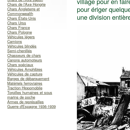
village pour en fai
Chars de l'Axe Hongrie
pour ériger quelque
Chars Angleterre et
Commonwealth
une division entièr
Chars États-Unis
Chars Urss
Chars France
Chars Pologne
Véhicules légers
Camions
Véhicules blindés
Semi-chenillés
Chasseurs de chars
Canons automoteurs
Chars spéciaux
Véhicules Amphibies
Véhicules de capture
Barges de débarquement
Matériels ferroviaires
Traction Hippomobile
Torpilles humaines et sous
marins de poche
Armes de représailles
Guerre d'Espagne 1936-1939