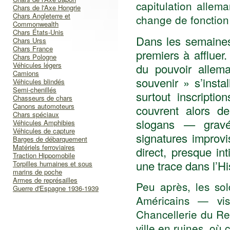
capitulation alle
Chars de l'Axe Hongrie
Chars Angleterre et
change de fonction :
Commonwealth
Chars États-Unis
Dans les semaines 
Chars Urss
Chars France
premiers à affluer
Chars Pologne
Véhicules légers
du pouvoir allema
Camions
souvenir » s’inst
Véhicules blindés
Semi-chenillés
surtout inscripti
Chasseurs de chars
Canons automoteurs
couvrent alors de
Chars spéciaux
slogans — gravé
Véhicules Amphibies
Véhicules de capture
signatures improv
Barges de débarquement
Matériels ferroviaires
direct, presque in
Traction Hippomobile
une trace dans l’Hi
Torpilles humaines et sous
marins de poche
Armes de représailles
Peu après, les sol
Guerre d'Espagne 1936-1939
Américains — vis
Chancellerie du Re
ville en ruines, où