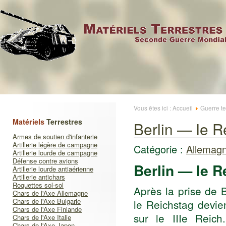
Vous êtes ici :
Accueil
Guerre te
Matériels
Terrestres
Berlin — le Re
Armes de soutien d'infanterie
Artillerie légère de campagne
Catégorie :
Allemagn
Artillerie lourde de campagne
Défense contre avions
Berlin — le Re
Artillerie lourde antiaérienne
Artillerie antichars
Roquettes sol-sol
Après la prise de B
Chars de l'Axe Allemagne
Chars de l'Axe Bulgarie
le Reichstag devie
Chars de l'Axe Finlande
sur le IIIe Reich.
Chars de l'Axe Italie
Chars de l'Axe Japon