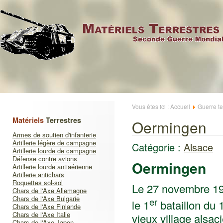
Vous êtes ici :
Accueil
Guerre te
Matériels
Terrestres
Oermingen
Armes de soutien d'infanterie
Artillerie légère de campagne
Catégorie :
Alsace
Artillerie lourde de campagne
Défense contre avions
Oermingen
Artillerie lourde antiaérienne
Artillerie antichars
Roquettes sol-sol
Le 27 novembre 193
Chars de l'Axe Allemagne
Chars de l'Axe Bulgarie
er
le 1
bataillon du 
Chars de l'Axe Finlande
Chars de l'Axe Italie
vieux village alsac
Chars de l'Axe Japon