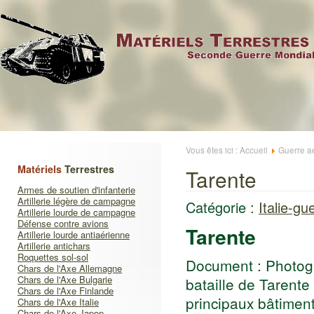
Vous êtes ici :
Accueil
Guerre a
Matériels
Terrestres
Tarente
Armes de soutien d'infanterie
Artillerie légère de campagne
Catégorie :
Italie-gu
Artillerie lourde de campagne
Défense contre avions
Tarente
Artillerie lourde antiaérienne
Artillerie antichars
Roquettes sol-sol
Document : Photogr
Chars de l'Axe Allemagne
Chars de l'Axe Bulgarie
bataille de Tarente
Chars de l'Axe Finlande
principaux bâtiment
Chars de l'Axe Italie
Chars de l'Axe Japon