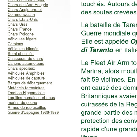
touchés. Autours d
Chars de l'Axe Hongrie
Chars Angleterre et
des soutes crevées
Commonwealth
Chars États-Unis
La bataille de Tar
Chars Urss
Chars France
Guerre mondiale qu
Chars Pologne
Véhicules légers
Elle est appelée
O
Camions
di Taranto
en itali
Véhicules blindés
Semi-chenillés
Chasseurs de chars
Le Fleet Air Arm tor
Canons automoteurs
Chars spéciaux
Marina, alors mouil
Véhicules Amphibies
fait 59 victimes. E
Véhicules de capture
Barges de débarquement
ont causé des domm
Matériels ferroviaires
Traction Hippomobile
Britanniques avaien
Torpilles humaines et sous
cuirassés de la Reg
marins de poche
Armes de représailles
grande partie des m
Guerre d'Espagne 1936-1939
protection des conv
rapide d'une grand
libyen.