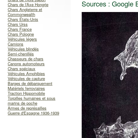
Sources : Google E
Chars de l'Axe Hongrie
Chars Angleterre et
Commonwealth
Chars États-Unis
Chars Urss
Chars France
Chars Pologne
Véhicules légers
Camions
Véhicules blindés
Semi-chenillés
Chasseurs de chars
Canons automoteurs
Chars spéciaux
Véhicules Amphibies
Véhicules de capture
Barges de débarquement
Matériels ferroviaires
Traction Hippomobile
Torpilles humaines et sous
marins de poche
Armes de représailles
Guerre d'Espagne 1936-1939