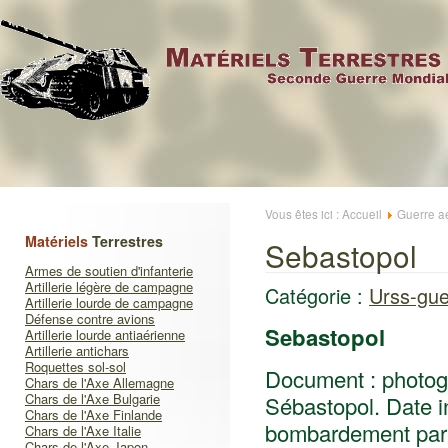
Vous êtes ici :
Accueil
Guerre a
Matériels
Terrestres
Sebastopol
Armes de soutien d'infanterie
Artillerie légère de campagne
Catégorie :
Urss-gue
Artillerie lourde de campagne
Défense contre avions
Sebastopol
Artillerie lourde antiaérienne
Artillerie antichars
Roquettes sol-sol
Document : photogr
Chars de l'Axe Allemagne
Chars de l'Axe Bulgarie
Sébastopol. Date i
Chars de l'Axe Finlande
bombardement par 
Chars de l'Axe Italie
Chars de l'Axe Japon