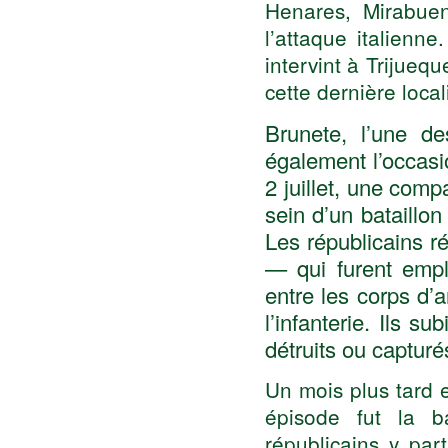
Henares, Mirabueno
l’attaque italienn
intervint à Trijuequ
cette dernière local
Brunete, l’une de
également l’occas
2 juillet, une com
sein d’un bataillo
Les républicains r
— qui furent empl
entre les corps 
l’infanterie. Ils s
détruits ou capturé
Un mois plus tard e
épisode fut la b
républicains y par