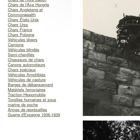
Chars de l'Axe Hongrie
Chars Angleterre et
Commonwealth
Chars États-Unis
Chars Urss
Chars France
Chars Pologne
Véhicules légers
Camions
Véhicules blindés
Semi-chenillés
Chasseurs de chars
Canons automoteurs
Chars spéciaux
Véhicules Amphibies
Véhicules de capture
Barges de débarquement
Matériels ferroviaires
Traction Hippomobile
Torpilles humaines et sous
marins de poche
Armes de représailles
Guerre d'Espagne 1936-1939