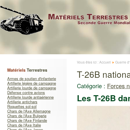
Vous êtes ici :
Accueil
Guerre d
Matériels
Terrestres
T-26B nationa
Armes de soutien d'infanterie
Artillerie légère de campagne
Catégorie :
Forces n
Artillerie lourde de campagne
Défense contre avions
Les T-26B da
Artillerie lourde antiaérienne
Artillerie antichars
Roquettes sol-sol
Chars de l'Axe Allemagne
Chars de l'Axe Bulgarie
Chars de l'Axe Finlande
Chars de l'Axe Italie
Chars de l'Axe Japon