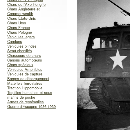
Chars de l'Axe Hongrie
Chars Angleterre et
Commonwealth
Chars États-Unis
Chars Urss
Chars France
Chars Pologne
Véhicules légers
Camions
Véhicules blindés
Semi-chenillés
Chasseurs de chars
Canons automoteurs
Chars spéciaux
Véhicules Amphibies
Véhicules de capture
Barges de débarquement
Matériels ferroviaires
Traction Hippomobile
Torpilles humaines et sous
marins de poche
Armes de représailles
Guerre d'Espagne 1936-1939