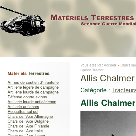
Vous êtes ici :
Accueil
Chars sp
Speed Tractor
Matériels
Terrestres
Allis Chalmer
Armes de soutien d'infanterie
Artillerie légère de campagne
Catégorie :
Tracteurs
Artillerie lourde de campagne
Défense contre avions
Allis Chalmer
Artillerie lourde antiaérienne
Artillerie antichars
Roquettes sol-sol
Chars de l'Axe Allemagne
Chars de l'Axe Bulgarie
Chars de l'Axe Finlande
Chars de l'Axe Italie
Chars de l'Axe Japon