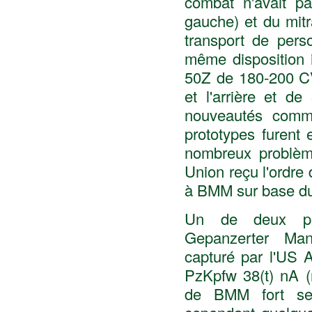
combat n'avait pa
gauche) et du mitr
transport de perso
même disposition 
50Z de 180-200 CV
et l'arrière et d
nouveautés comme
prototypes furent
nombreux problèm
Union reçu l'ordre 
à BMM sur base du
Un de deux pro
Gepanzerter Man
capturé par l'US 
PzKpfw 38(t) nA (
de BMM fort semb