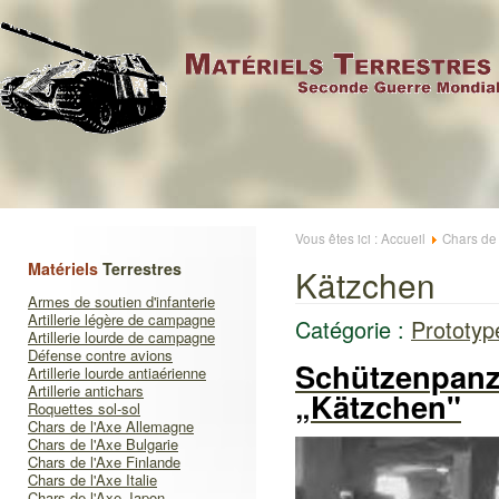
Vous êtes ici :
Accueil
Chars de
Matériels
Terrestres
Kätzchen
Armes de soutien d'infanterie
Artillerie légère de campagne
Catégorie :
Prototyp
Artillerie lourde de campagne
Défense contre avions
Schützenpanze
Artillerie lourde antiaérienne
Artillerie antichars
„Kätzchen"
Roquettes sol-sol
Chars de l'Axe Allemagne
Chars de l'Axe Bulgarie
Chars de l'Axe Finlande
Chars de l'Axe Italie
Chars de l'Axe Japon