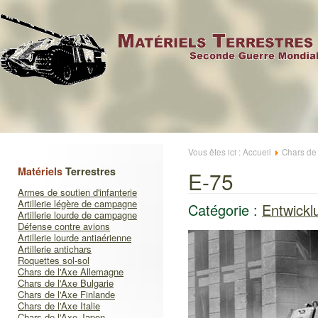
Vous êtes ici :
Accueil
Chars de
Matériels
Terrestres
E-75
Armes de soutien d'infanterie
Artillerie légère de campagne
Catégorie :
Entwickl
Artillerie lourde de campagne
Défense contre avions
Artillerie lourde antiaérienne
Artillerie antichars
Roquettes sol-sol
Chars de l'Axe Allemagne
Chars de l'Axe Bulgarie
Chars de l'Axe Finlande
Chars de l'Axe Italie
Chars de l'Axe Japon