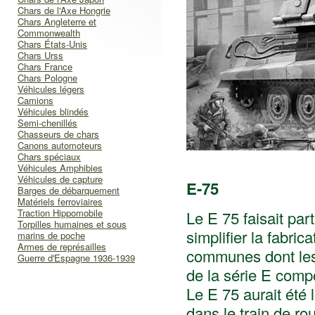
Chars de l'Axe Hongrie
Chars Angleterre et
Commonwealth
Chars États-Unis
Chars Urss
Chars France
Chars Pologne
Véhicules légers
Camions
Véhicules blindés
Semi-chenillés
Chasseurs de chars
Canons automoteurs
Chars spéciaux
Véhicules Amphibies
Véhicules de capture
E-75
Barges de débarquement
Matériels ferroviaires
Traction Hippomobile
Le E 75 faisait par
Torpilles humaines et sous
simplifier la fabri
marins de poche
Armes de représailles
communes dont les
Guerre d'Espagne 1936-1939
de la série E compo
Le E 75 aurait été 
dans le train de ro