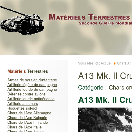
Vous êtes ici :
Accueil
Chars An
Matériels
Terrestres
A13 Mk. II Cr
Armes de soutien d'infanterie
Artillerie légère de campagne
Catégorie :
Chars cr
Artillerie lourde de campagne
Défense contre avions
A13 Mk. II Cr
Artillerie lourde antiaérienne
Artillerie antichars
Roquettes sol-sol
Chars de l'Axe Allemagne
Chars de l'Axe Bulgarie
Chars de l'Axe Finlande
Chars de l'Axe Italie
Chars de l'Axe Japon