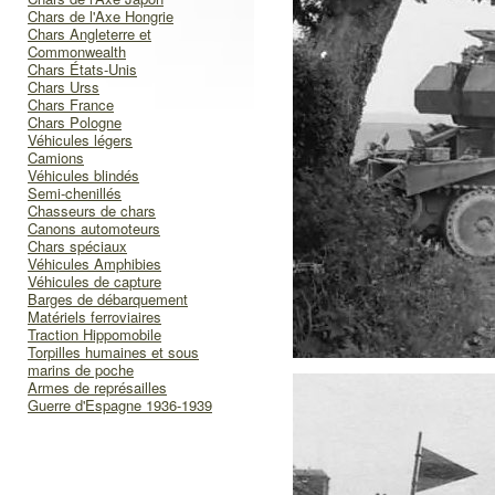
Chars de l'Axe Hongrie
Chars Angleterre et
Commonwealth
Chars États-Unis
Chars Urss
Chars France
Chars Pologne
Véhicules légers
Camions
Véhicules blindés
Semi-chenillés
Chasseurs de chars
Canons automoteurs
Chars spéciaux
Véhicules Amphibies
Véhicules de capture
Barges de débarquement
Matériels ferroviaires
Traction Hippomobile
Torpilles humaines et sous
marins de poche
Armes de représailles
Guerre d'Espagne 1936-1939