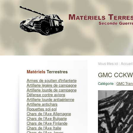
Vous êtes ici :
Accueil
Matériels
Terrestres
GMC CCKW 35
Armes de soutien d'infanterie
Catégorie :
GMC Trans
Artillerie légère de campagne
Artillerie lourde de campagne
Défense contre avions
Artillerie lourde antiaérienne
Artillerie antichars
Roquettes sol-sol
Chars de l'Axe Allemagne
Chars de l'Axe Bulgarie
Chars de l'Axe Finlande
Chars de l'Axe Italie
Chars de l'Axe Japon