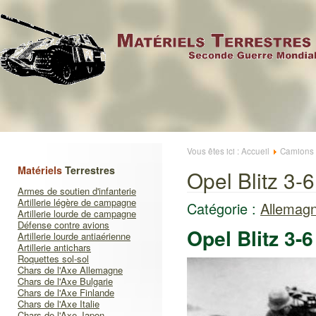
Vous êtes ici :
Accueil
Camions
Matériels
Terrestres
Opel Blitz 3
Armes de soutien d'infanterie
Artillerie légère de campagne
Catégorie :
Allemag
Artillerie lourde de campagne
Défense contre avions
Opel Blitz 3-
Artillerie lourde antiaérienne
Artillerie antichars
Roquettes sol-sol
Chars de l'Axe Allemagne
Chars de l'Axe Bulgarie
Chars de l'Axe Finlande
Chars de l'Axe Italie
Chars de l'Axe Japon