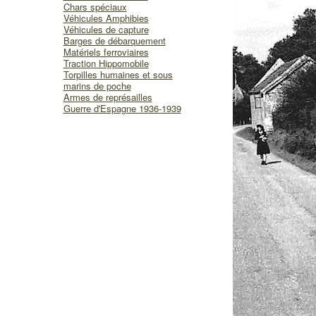
Chars spéciaux
Véhicules Amphibies
Véhicules de capture
Barges de débarquement
Matériels ferroviaires
Traction Hippomobile
Torpilles humaines et sous
marins de poche
Armes de représailles
Guerre d'Espagne 1936-1939