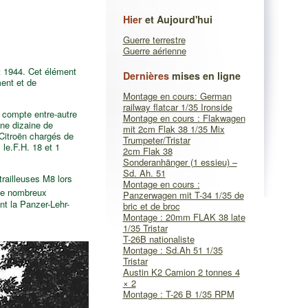
Hier
et Aujourd'hui
Guerre terrestre
Guerre aérienne
t 1944. Cet élément
Dernières
mises en ligne
ent et de
Montage en cours: German
railway flatcar 1/35 Ironside
 compte entre-autre
Montage en cours : Flakwagen
ne dizaine de
mit 2cm Flak 38 1/35 Mix
 Citroën chargés de
Trumpeter/Tristar
 le.F.H. 18 et 1
2cm Flak 38
Sonderanhänger (1 essieu) –
Sd. Ah. 51
railleuses M8 lors
Montage en cours :
de nombreux
Panzerwagen mit T-34 1/35 de
nt la Panzer-Lehr-
bric et de broc
Montage : 20mm FLAK 38 late
1/35 Tristar
T-26B nationaliste
Montage : Sd.Ah 51 1/35
Tristar
Austin K2 Camion 2 tonnes 4
× 2
Montage : T-26 B 1/35 RPM