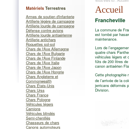
Vous êtes ici :
Accueil
Accueil
Matériels
Terrestres
Armes de soutien d'infanterie
Francheville
Artillerie légère de campagne
Artillerie lourde de campagne
La commune de Franc
Défense contre avions
est tombé par hasard
Artillerie lourde antiaérienne
maintenance.
Artillerie antichars
Roquettes sol-sol
Lors de l’engagement
Chars de l'Axe Allemagne
quatre chars Panthe
Chars de l'Axe Bulgarie
véhicules légers et 
Chars de l'Axe Finlande
fûts de 200 litres de
Chars de l'Axe Italie
canon antiaérien Fla
Chars de l'Axe Japon
Chars de l'Axe Hongrie
Cette photographie n
Chars Angleterre et
de l’arrivée de la c
Commonwealth
jerricans déformés p
Chars États-Unis
Division.
Chars Urss
Chars France
Chars Pologne
Véhicules légers
Camions
Véhicules blindés
Semi-chenillés
Chasseurs de chars
Canons automoteurs