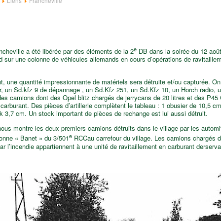
Liens
Francheville
e
heville a été libérée par des éléments de la 2
DB dans la soirée du 12 aoû
 sur une colonne de véhicules allemands en cours d’opérations de ravitaillem
, une quantité impressionnante de matériels sera détruite et/ou capturée. On
r, un Sd.kfz 9 de dépannage , un Sd.Kfz 251, un Sd.Kfz 10, un Horch radio, u
des camions dont des Opel blitz chargés de jerrycans de 20 litres et des P45
 carburant. Des pièces d’artillerie complètent le tableau : 1 obusier de 10,5 cm
k 3,7 cm. Un stock important de pièces de rechange est lui aussi détruit.
ous montre les deux premiers camions détruits dans le village par les automit
e
olonne « Banet » du 3/501
RCCau carrefour du village. Les camions chargés 
ar l’incendie appartiennent à une unité de ravitaillement en carburant derserva