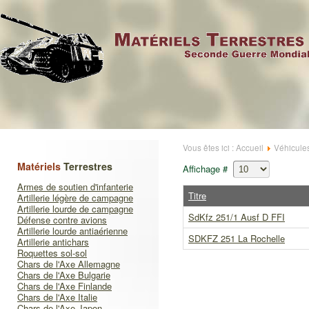
Vous êtes ici :
Accueil
Véhicule
Matériels
Terrestres
Affichage #
Armes de soutien d'infanterie
Titre
Artillerie légère de campagne
Artillerie lourde de campagne
SdKfz 251/1 Ausf D FFI
Défense contre avions
Artillerie lourde antiaérienne
SDKFZ 251 La Rochelle
Artillerie antichars
Roquettes sol-sol
Chars de l'Axe Allemagne
Chars de l'Axe Bulgarie
Chars de l'Axe Finlande
Chars de l'Axe Italie
Chars de l'Axe Japon