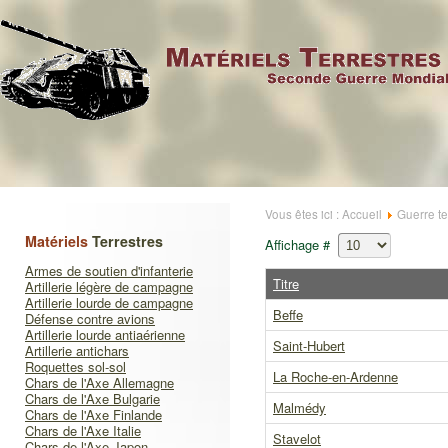
Vous êtes ici :
Accueil
Guerre te
Matériels
Terrestres
Affichage #
Armes de soutien d'infanterie
Titre
Artillerie légère de campagne
Artillerie lourde de campagne
Beffe
Défense contre avions
Artillerie lourde antiaérienne
Saint-Hubert
Artillerie antichars
Roquettes sol-sol
La Roche-en-Ardenne
Chars de l'Axe Allemagne
Chars de l'Axe Bulgarie
Malmédy
Chars de l'Axe Finlande
Chars de l'Axe Italie
Stavelot
Chars de l'Axe Japon