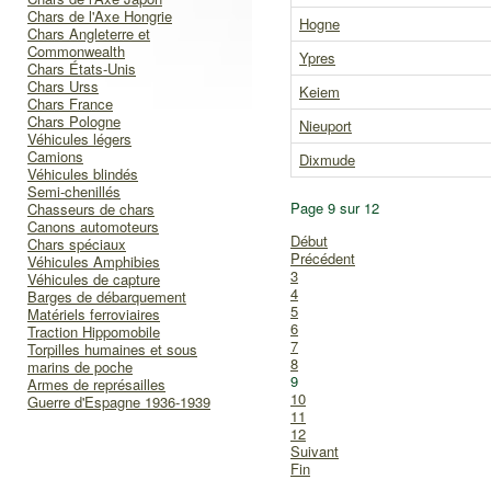
Chars de l'Axe Hongrie
Hogne
Chars Angleterre et
Commonwealth
Ypres
Chars États-Unis
Chars Urss
Keiem
Chars France
Chars Pologne
Nieuport
Véhicules légers
Camions
Dixmude
Véhicules blindés
Semi-chenillés
Page 9 sur 12
Chasseurs de chars
Canons automoteurs
Début
Chars spéciaux
Précédent
Véhicules Amphibies
3
Véhicules de capture
4
Barges de débarquement
5
Matériels ferroviaires
6
Traction Hippomobile
7
Torpilles humaines et sous
8
marins de poche
9
Armes de représailles
10
Guerre d'Espagne 1936-1939
11
12
Suivant
Fin