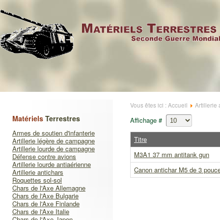
Vous êtes ici :
Accueil
Artillerie
Matériels
Terrestres
Affichage #
Armes de soutien d'infanterie
Titre
Artillerie légère de campagne
Artillerie lourde de campagne
M3A1 37 mm antitank gun
Défense contre avions
Artillerie lourde antiaérienne
Canon antichar M5 de 3 pouce
Artillerie antichars
Roquettes sol-sol
Chars de l'Axe Allemagne
Chars de l'Axe Bulgarie
Chars de l'Axe Finlande
Chars de l'Axe Italie
Chars de l'Axe Japon