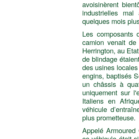
avoisinèrent bient
industrielles mal
quelques mois plus
Les composants de
camion venait de
Herrington, au Eta
de blindage étaien
des usines locales
engins, baptisés 
un châssis à qua
uniquement sur l'
Italiens en Afriq
véhicule d’entraîn
plus prometteuse.
Appelé Armoured C
ce véhicule était s