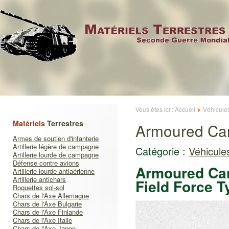
Vous êtes ici :
Accueil
Véhicule
Matériels
Terrestres
Armoured Car
Armes de soutien d'infanterie
Artillerie légère de campagne
Catégorie :
Véhicule
Artillerie lourde de campagne
Défense contre avions
Armoured Car
Artillerie lourde antiaérienne
Artillerie antichars
Field Force T
Roquettes sol-sol
Chars de l'Axe Allemagne
Chars de l'Axe Bulgarie
Chars de l'Axe Finlande
Chars de l'Axe Italie
Chars de l'Axe Japon