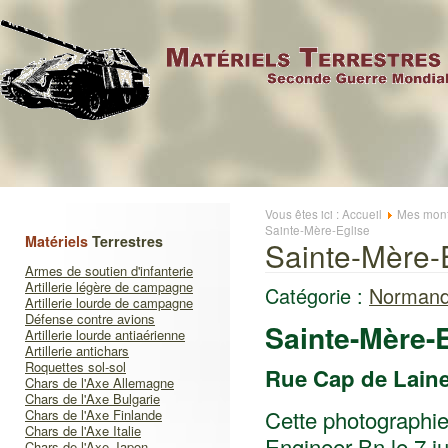
Vous êtes ici :
Accueil
Mes mont
Sainte-Mère-Eglise
Matériels
Terrestres
Sainte-Mère-
Armes de soutien d'infanterie
Artillerie légère de campagne
Catégorie :
Normand
Artillerie lourde de campagne
Défense contre avions
Sainte-Mère-
Artillerie lourde antiaérienne
Artillerie antichars
Roquettes sol-sol
Rue Cap de Lain
Chars de l'Axe Allemagne
Chars de l'Axe Bulgarie
Cette photographie
Chars de l'Axe Finlande
Chars de l'Axe Italie
Engineer Bn le 7 j
Chars de l'Axe Japon