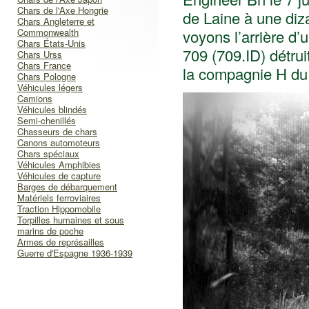
Chars de l'Axe Hongrie
de Laine à une diz
Chars Angleterre et
Commonwealth
voyons l’arrière d
Chars États-Unis
709 (709.ID) détrui
Chars Urss
Chars France
la compagnie H du
Chars Pologne
Véhicules légers
Camions
Véhicules blindés
Semi-chenillés
Chasseurs de chars
Canons automoteurs
Chars spéciaux
Véhicules Amphibies
Véhicules de capture
Barges de débarquement
Matériels ferroviaires
Traction Hippomobile
Torpilles humaines et sous
marins de poche
Armes de représailles
Guerre d'Espagne 1936-1939