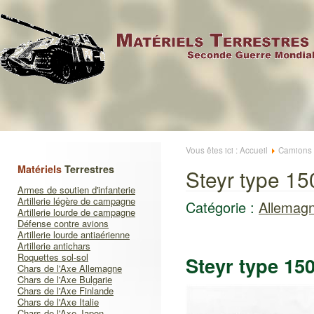
Vous êtes ici :
Accueil
Camions
Matériels
Terrestres
Steyr type 1
Armes de soutien d'infanterie
Artillerie légère de campagne
Catégorie :
Allemag
Artillerie lourde de campagne
Défense contre avions
Artillerie lourde antiaérienne
Artillerie antichars
Roquettes sol-sol
Steyr type 15
Chars de l'Axe Allemagne
Chars de l'Axe Bulgarie
Chars de l'Axe Finlande
Chars de l'Axe Italie
Chars de l'Axe Japon